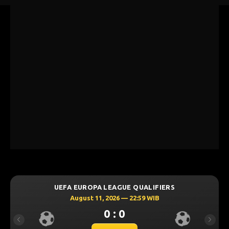
UEFA EUROPA LEAGUE QUALIFIERS
August 11, 2026 — 22:59 WIB
0 : 0
Previous
Next