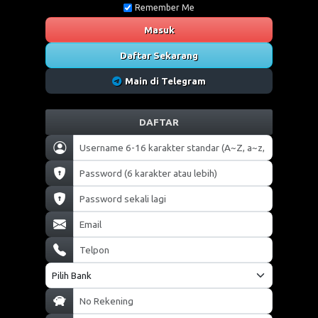
Remember Me
Masuk
Daftar Sekarang
Main di Telegram
DAFTAR