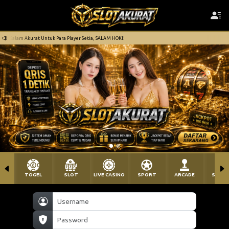
Salam Akurat Untuk Para Player Setia, SALAM HOKI!
TOGEL
SLOT
LIVE CASINO
SPORT
ARCADE
SABU