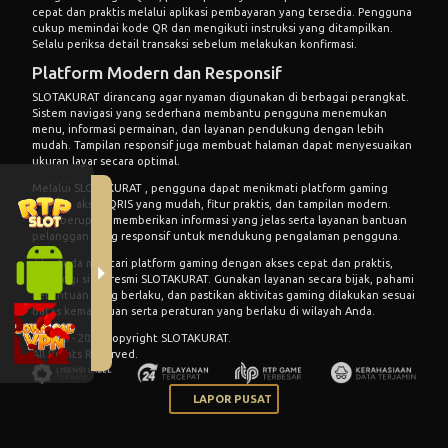
cepat dan praktis melalui aplikasi pembayaran yang tersedia. Pengguna
cukup memindai kode QR dan mengikuti instruksi yang ditampilkan.
Selalu periksa detail transaksi sebelum melakukan konfirmasi.
Platform Modern dan Responsif
SLOTAKURAT dirancang agar nyaman digunakan di berbagai perangkat.
Sistem navigasi yang sederhana membantu pengguna menemukan
menu, informasi permainan, dan layanan pendukung dengan lebih
mudah. Tampilan responsif juga membuat halaman dapat menyesuaikan
ukuran layar secara optimal.
Melalui
SLOTAKURAT
, pengguna dapat menikmati platform gaming
dengan akses QRIS yang mudah, fitur praktis, dan tampilan modern.
Kami berupaya memberikan informasi yang jelas serta layanan bantuan
pelanggan yang responsif untuk mendukung pengalaman pengguna.
Jika Anda mencari platform gaming dengan akses cepat dan praktis,
kunjungi situs resmi SLOTAKURAT. Gunakan layanan secara bijak, pahami
ketentuan yang berlaku, dan pastikan aktivitas gaming dilakukan sesuai
batas kemampuan serta peraturan yang berlaku di wilayah Anda.
© 2015 - 2026 Copyright SLOTAKURAT.
All Rights Reserved.
LAPOR PUSAT