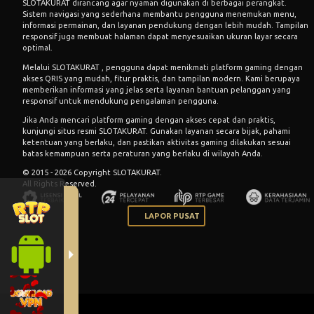
SLOTAKURAT dirancang agar nyaman digunakan di berbagai perangkat.
Sistem navigasi yang sederhana membantu pengguna menemukan menu,
informasi permainan, dan layanan pendukung dengan lebih mudah. Tampilan
responsif juga membuat halaman dapat menyesuaikan ukuran layar secara
optimal.
Melalui
SLOTAKURAT
, pengguna dapat menikmati platform gaming dengan
akses QRIS yang mudah, fitur praktis, dan tampilan modern. Kami berupaya
memberikan informasi yang jelas serta layanan bantuan pelanggan yang
responsif untuk mendukung pengalaman pengguna.
Jika Anda mencari platform gaming dengan akses cepat dan praktis,
kunjungi situs resmi SLOTAKURAT. Gunakan layanan secara bijak, pahami
ketentuan yang berlaku, dan pastikan aktivitas gaming dilakukan sesuai
batas kemampuan serta peraturan yang berlaku di wilayah Anda.
© 2015 - 2026 Copyright SLOTAKURAT.
All Rights Reserved.
LAPOR PUSAT