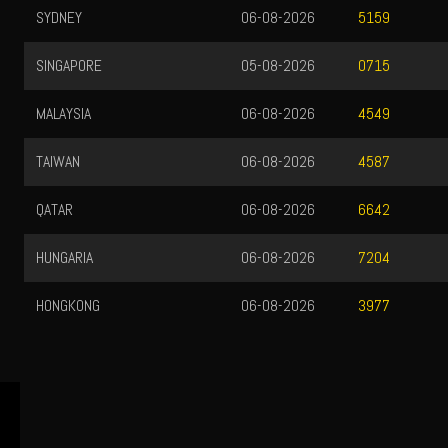
SYDNEY
06-08-2026
5159
SINGAPORE
05-08-2026
0715
MALAYSIA
06-08-2026
4549
TAIWAN
06-08-2026
4587
QATAR
06-08-2026
6642
HUNGARIA
06-08-2026
7204
HONGKONG
06-08-2026
3977