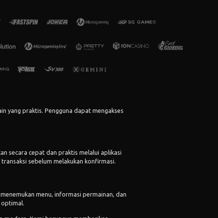
in yang praktis. Pengguna dapat mengakses
secara cepat dan praktis melalui aplikasi
 transaksi sebelum melakukan konfirmasi.
 menemukan menu, informasi permainan, dan
 optimal.