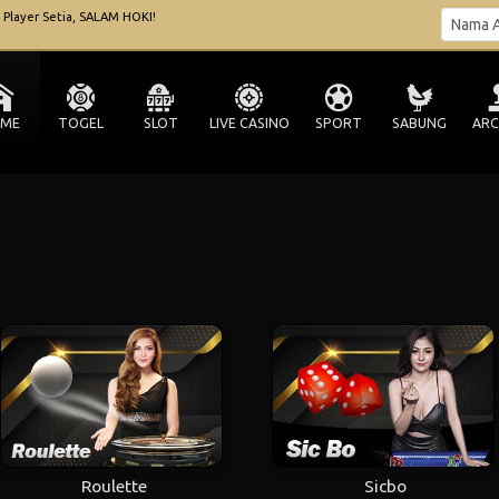
 Player Setia, SALAM HOKI!
ME
TOGEL
SLOT
LIVE CASINO
SPORT
SABUNG
ARC
Roulette
Sicbo