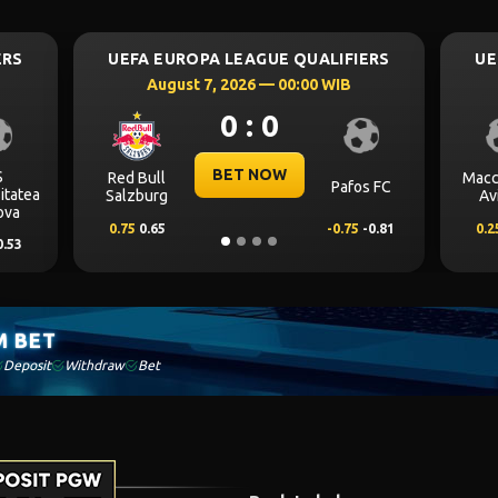
LEAGUE QUALIFIERS
UEFA EUROPA LEAGUE QUALIF
2026 — 00:45 WIB
August 7, 2026 — 02:00 WIB
0 : 0
0 : 0
ET NOW
BET NOW
Hea
Anderlecht
Benfica
Midl
-0.5
-0.82
2.25
0.70
-2.2
M BET
Deposit
Withdraw
Bet