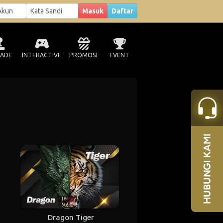
Masuk
Daftar
ADE
INTERACTIVE
PROMOSI
EVENT
Dragon Tiger