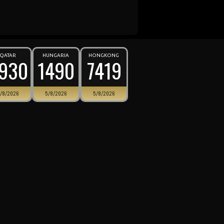
QATAR
HUNGARIA
HONGKONG
930
1490
7419
/8/2026
5/8/2026
5/8/2026