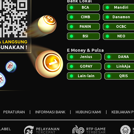
Bank Lokal
BCA
Mandiri
CIMB
Danamon
PANIN
OCBC
BSI
NEO
E Money & Pulsa
Jenius
DANA
GOPAY
LinkAja
Lain-lain
QRIS
PERATURAN
|
INFORMASI BANK
|
HUBUNGI KAMI
|
KEBIJAKAN P