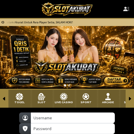
vr****yy Berhasil Withdraw Rp 6.795.000,00
Salam Akurat Untuk Para Player Setia, SALAM HOKI!
TOGEL
SLOT
LIVE CASINO
SPORT
ARCADE
SABU