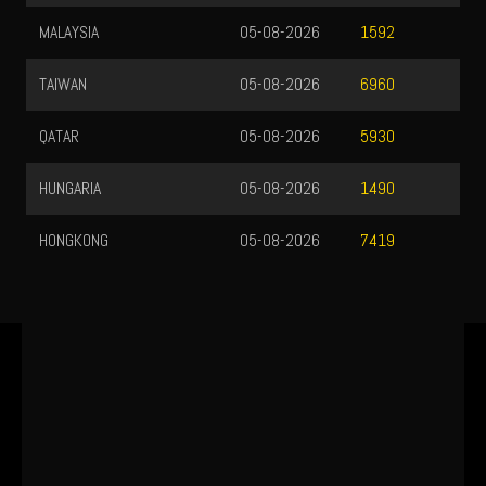
MALAYSIA
05-08-2026
1592
TAIWAN
05-08-2026
6960
QATAR
05-08-2026
5930
HUNGARIA
05-08-2026
1490
HONGKONG
05-08-2026
7419