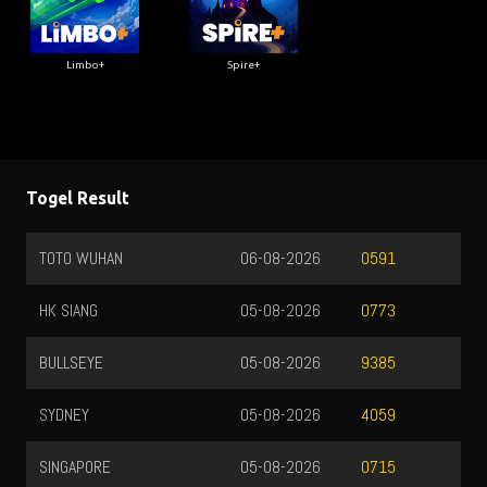
Limbo+
Spire+
Togel Result
TOTO WUHAN
06-08-2026
0591
HK SIANG
05-08-2026
0773
BULLSEYE
05-08-2026
9385
SYDNEY
05-08-2026
4059
SINGAPORE
05-08-2026
0715