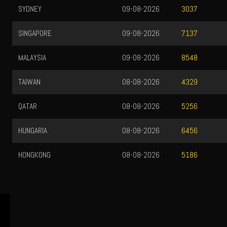
SYDNEY
09-08-2026
3037
SINGAPORE
09-08-2026
7137
MALAYSIA
09-08-2026
8548
TAIWAN
08-08-2026
4329
QATAR
08-08-2026
5256
HUNGARIA
08-08-2026
6456
HONGKONG
08-08-2026
5186