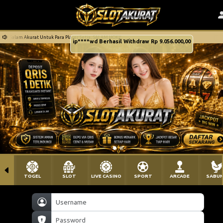
Salam Akurat Untuk Para Player Setia, SALAM HOKI!
ip****wd Berhasil Withdraw Rp 9.056.000,00
TOGEL
SLOT
LIVE CASINO
SPORT
ARCADE
SABU