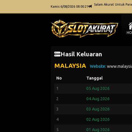
Salam Akurat Untuk Para
Kamis 6/08/2026 08:00:21
HO
Hasil Keluaran
MALAYSIA
Website:
www.malaysia
No
Tanggal
1
05 Aug 2026
2
04 Aug 2026
3
03 Aug 2026
4
02 Aug 2026
5
01 Aug 2026