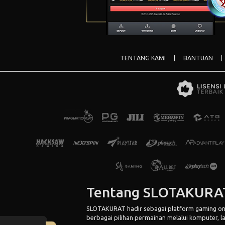
TENTANG KAMI
|
BANTUAN
|
Tentang SLOTAKURA
SLOTAKURAT hadir sebagai platform gaming onl
berbagai pilihan permainan melalui komputer, l