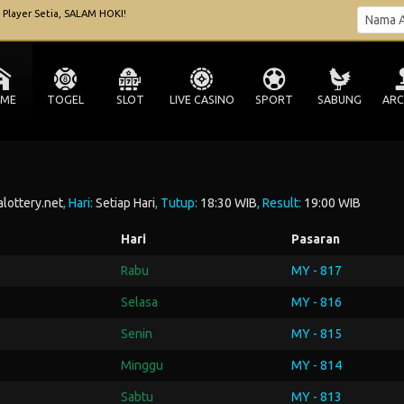
 Player Setia, SALAM HOKI!
ME
TOGEL
SLOT
LIVE CASINO
SPORT
SABUNG
ARC
lottery.net
, Hari:
Setiap Hari
, Tutup:
18:30 WIB
, Result:
19:00 WIB
Hari
Pasaran
Rabu
MY - 817
Selasa
MY - 816
Senin
MY - 815
Minggu
MY - 814
Sabtu
MY - 813