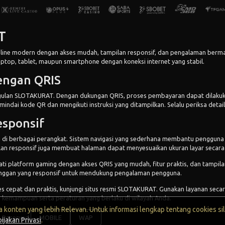
T
ine modern dengan akses mudah, tampilan responsif, dan pengalaman berma
aptop, tablet, maupun smartphone dengan koneksi internet yang stabil.
engan QRIS
ulan SLOTAKURAT. Dengan dukungan QRIS, proses pembayaran dapat dilakukan 
dai kode QR dan mengikuti instruksi yang ditampilkan. Selalu periksa detail
esponsif
di berbagai perangkat. Sistem navigasi yang sederhana membantu pengguna
an responsif juga membuat halaman dapat menyesuaikan ukuran layar secara
ti platform gaming dengan akses QRIS yang mudah, fitur praktis, dan tamp
elanggan yang responsif untuk mendukung pengalaman pengguna.
 cepat dan praktis, kunjungi situs resmi SLOTAKURAT. Gunakan layanan secara
as kemampuan serta peraturan yang berlaku di wilayah Anda.
 konten yang lebih Relevan. Untuk informasi lengkap tentang cookies sil
s Reserved.
MOBILE
WAP
ijakan Privasi
.