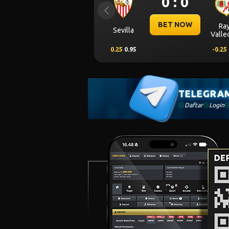
0 : 0
0 : 0
Previous
BET NOW
BET NOW
SK Sturm
Sparta Praha
Fene
Graz
-1
0.98
-0.5
0.95
0.5
TELEGRA
Daftar
Login