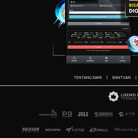
TENTANG KAMI
|
BANTUAN
|