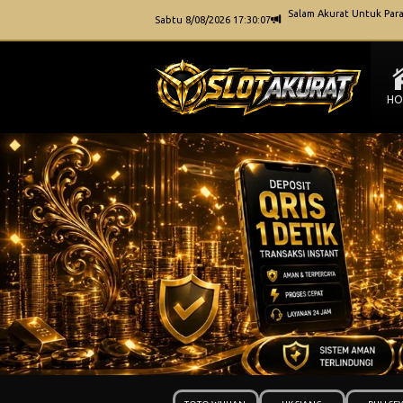
Salam Akurat Untuk Para
Sabtu 8/08/2026 17:30:07
HO