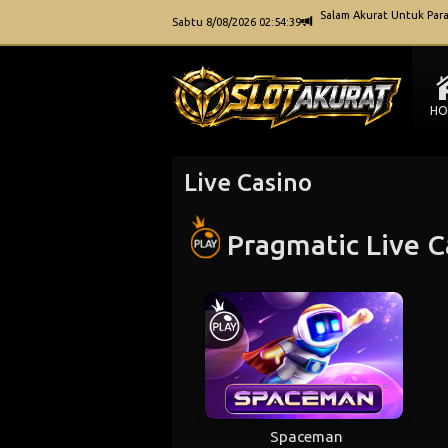
Salam Akurat Untuk Para
Sabtu 8/08/2026 02:54:40
HO
Live Casino
Pragmatic Live C
Spaceman