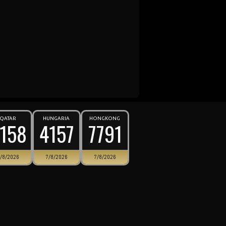
QATAR
HUNGARIA
HONGKONG
158
4157
7791
/8/2026
7/8/2026
7/8/2026