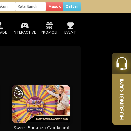
Masuk
Daftar
ADE
INTERACTIVE
PROMOSI
EVENT
Sweet Bonanza Candyland