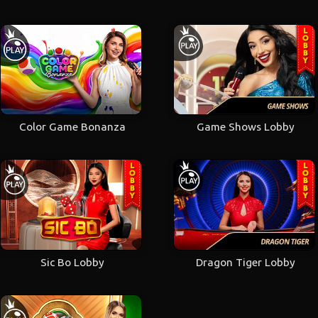
Color Game Bonanza
Game Shows Lobby
Sic Bo Lobby
Dragon Tiger Lobby