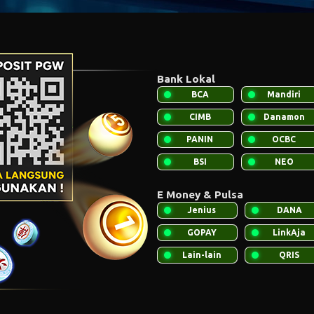
Deposit
Withdraw
Bet
Bank Lokal
BCA
Mandiri
B
CIMB
Danamon
Per
PANIN
OCBC
D
BSI
NEO
JA
E Money & Pulsa
Jenius
DANA
GOPAY
LinkAja
Lain-lain
QRIS