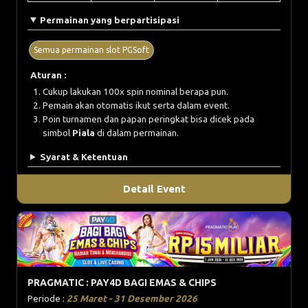
Permainan yang berpartisipasi
Semua permainan slot PGSoft
Aturan :
Cukup lakukan 100x spin nominal berapa pun.
Pemain akan otomatis ikut serta dalam event.
Poin turnamen dan papan peringkat bisa dicek pada
simbol
Piala
di dalam permainan.
Syarat & Ketentuan
Detail Event
PRAGMATIC : PAY4D BAGI EMAS & CHIPS
Periode :
25 Maret - 31 Desember 2026