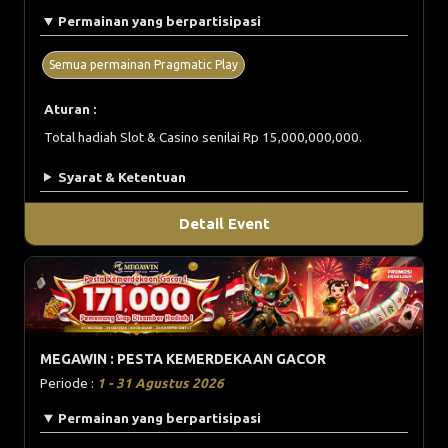
Permainan yang berpartisipasi
Semua permainan Pragmatic Play
Aturan :
Total hadiah Slot & Casino senilai Rp 15,000,000,000.
Syarat & Ketentuan
Detail Event
MEGAWIN : PESTA KEMERDEKAAN GACOR
Periode :
1 - 31 Agustus 2026
Permainan yang berpartisipasi