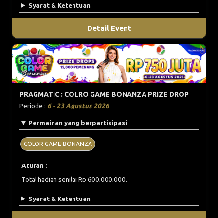
Syarat & Ketentuan
Detail Event
PRAGMATIC : COLRO GAME BONANZA PRIZE DROP
Periode :
6 - 23 Agustus 2026
Permainan yang berpartisipasi
COLOR GAME BONANZA
Aturan :
Total hadiah senilai Rp 600,000,000.
Syarat & Ketentuan