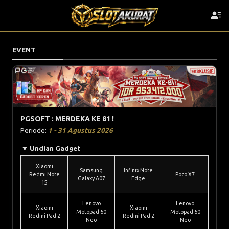
EVENT
PGSOFT : MERDEKA KE 81 !
Periode:
1 - 31 Agustus 2026
Undian Gadget
Xiaomi
Samsung
Infinix Note
Redmi Note
Poco X7
Galaxy A07
Edge
15
Lenovo
Lenovo
Xiaomi
Xiaomi
Motopad 60
Motopad 60
Redmi Pad 2
Redmi Pad 2
Neo
Neo