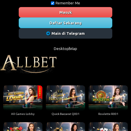
Remember Me
Masuk
Daftar Sekarang
Main di Telegram
Desktop
Wap
All Games Lobby
Quick Baccarat Q001
Roulette R001