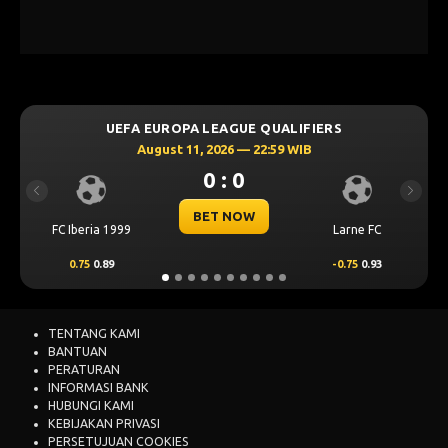
LEAGUE QUALIFIERS
SPAIN LA 
 2026 — 22:59 WIB
August 16, 2026 
0 : 0
0 : 
Previous
Next
ET NOW
BET N
Larne FC
Sevilla
-0.75
0.93
0.25
0.95
TENTANG KAMI
BANTUAN
PERATURAN
INFORMASI BANK
HUBUNGI KAMI
KEBIJAKAN PRIVASI
PERSETUJUAN COOKIES