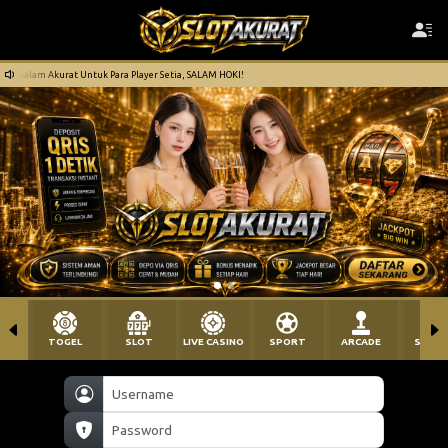
Salam Akurat Untuk Para Player Setia, SALAM HOKI!
TOGEL
SLOT
LIVE CASINO
SPORT
ARCADE
SABU