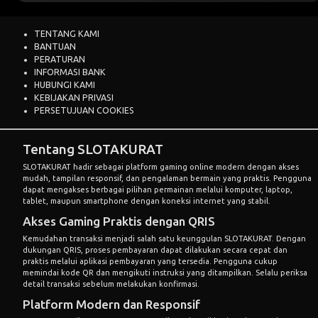
TENTANG KAMI
BANTUAN
PERATURAN
INFORMASI BANK
HUBUNGI KAMI
KEBIJAKAN PRIVASI
PERSETUJUAN COOKIES
Tentang SLOTAKURAT
SLOTAKURAT hadir sebagai platform gaming online modern dengan akses
mudah, tampilan responsif, dan pengalaman bermain yang praktis. Pengguna
dapat mengakses berbagai pilihan permainan melalui komputer, laptop,
tablet, maupun smartphone dengan koneksi internet yang stabil.
Akses Gaming Praktis dengan QRIS
Kemudahan transaksi menjadi salah satu keunggulan SLOTAKURAT. Dengan
dukungan QRIS, proses pembayaran dapat dilakukan secara cepat dan
praktis melalui aplikasi pembayaran yang tersedia. Pengguna cukup
memindai kode QR dan mengikuti instruksi yang ditampilkan. Selalu periksa
detail transaksi sebelum melakukan konfirmasi.
Platform Modern dan Responsif