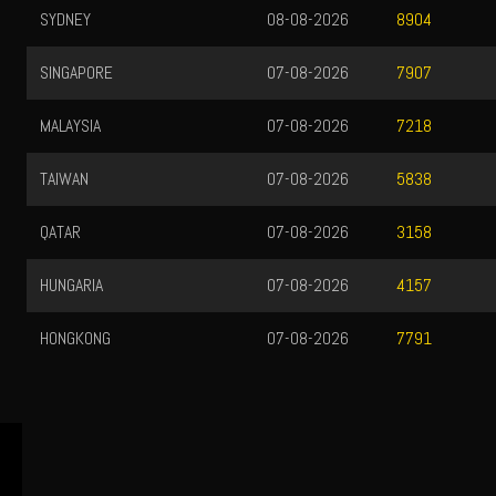
SYDNEY
08-08-2026
8904
SINGAPORE
07-08-2026
7907
MALAYSIA
07-08-2026
7218
TAIWAN
07-08-2026
5838
QATAR
07-08-2026
3158
HUNGARIA
07-08-2026
4157
HONGKONG
07-08-2026
7791