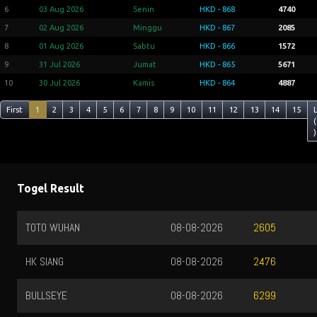
6
03 Aug 2026
Senin
HKD - 868
4740
7
02 Aug 2026
Minggu
HKD - 867
2085
8
01 Aug 2026
Sabtu
HKD - 866
1572
9
31 Jul 2026
Jumat
HKD - 865
5671
10
30 Jul 2026
Kamis
HKD - 864
4887
First
1
2
3
4
5
6
7
8
9
10
11
12
13
14
15
(
)
Togel Result
TOTO WUHAN
08-08-2026
2605
HK SIANG
08-08-2026
2476
BULLSEYE
08-08-2026
6299