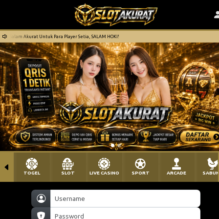
Salam Akurat Untuk Para Player Setia, SALAM HOKI!
TOGEL
SLOT
LIVE CASINO
SPORT
ARCADE
SABU